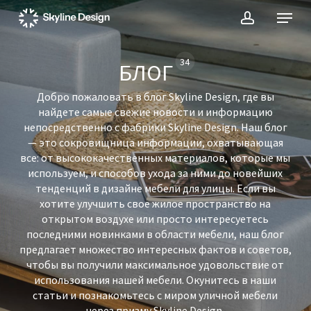
Skip
Menu
to
account
main
content
34
БЛОГ
Добро пожаловать в блог Skyline Design, где вы
найдете самые свежие новости и информацию
непосредственно с фабрики Skyline Design. Наш блог
— это сокровищница информации, охватывающая
все: от высококачественных материалов, которые мы
используем, и способов ухода за ними до новейших
тенденций в дизайне мебели для улицы. Если вы
хотите улучшить свое жилое пространство на
открытом воздухе или просто интересуетесь
последними новинками в области мебели, наш блог
предлагает множество интересных фактов и советов,
чтобы вы получили максимальное удовольствие от
использования нашей мебели. Окунитесь в наши
статьи и познакомьтесь с миром уличной мебели
через призму Skyline Design.