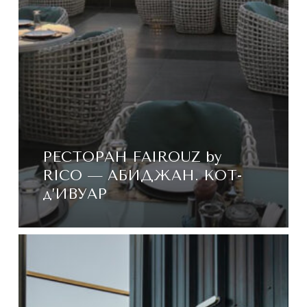
РЕСТОРАН FAIROUZ by
RICO — АБИДЖАН. КОТ-
д’ИВУАР