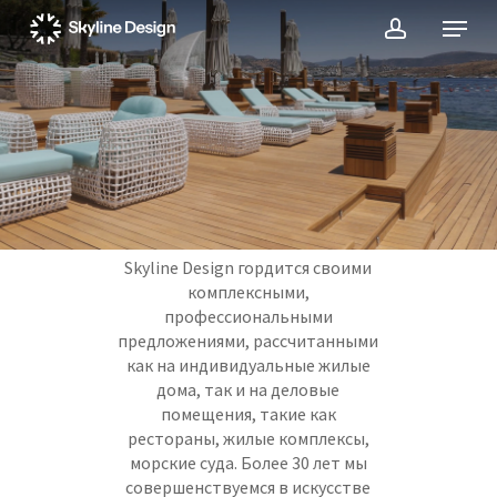
Skip
Menu
to
account
main
content
Skyline Design гордится своими
комплексными,
профессиональными
предложениями, рассчитанными
как на индивидуальные жилые
дома, так и на деловые
помещения, такие как
рестораны, жилые комплексы,
морские суда. Более 30 лет мы
совершенствуемся в искусстве