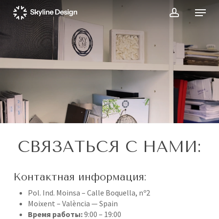
Skip
Menu
to
account
main
Close
content
Menu
CВЯЗАТЬСЯ С НАМИ:
Контактная информация:
Pol. Ind. Moinsa – Calle Boquella, nº2
Moixent – València — Spain
Время работы:
9:00 – 19:00