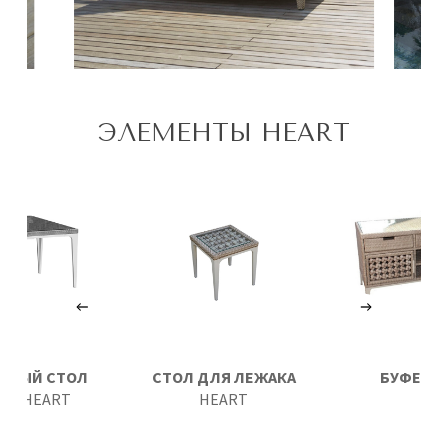
ЭЛЕМЕНТЫ HEART
ННЫЙ СТОЛ
СТОЛ ДЛЯ ЛЕЖАКА
БУФЕТ
H
200
HEART
HEART