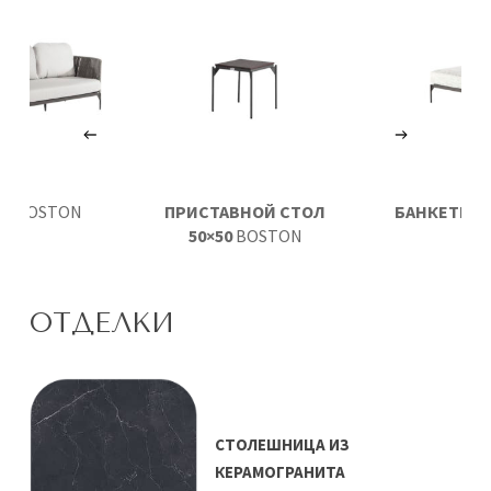
АН
BOSTON
ПРИСТАВНОЙ СТОЛ
БАНКЕТКА
50×50
BOSTON
ОТДЕЛКИ
СТОЛЕШНИЦА ИЗ
КЕРАМОГРАНИТА