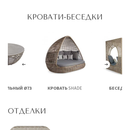
КРОВАТИ-БЕСЕДКИ
РНАЛЬНЫЙ Ø73
КРОВАТЬ
SHADE
БЕСЕДКА
FABER
ОТДЕЛКИ