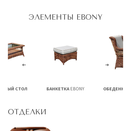
ЭЛЕМЕНТЫ EBONY
ЛЬНЫЙ СТОЛ
БАНКЕТКА
EBONY
ОБЕДЕННОЕ
EBONY
EBON
ОТДЕЛКИ