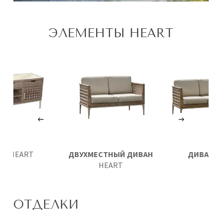
ЭЛЕМЕНТЫ HEART
ЕТ
HEART
ДВУХМЕСТНЫЙ ДИВАН
ДИВАН
H
HEART
ОТДЕЛКИ