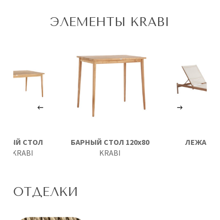
ЭЛЕМЕНТЫ KRABI
ННЫЙ СТОЛ
БАРНЫЙ СТОЛ 120х80
ЛЕЖАК
A
100
KRABI
KRABI
ОТДЕЛКИ