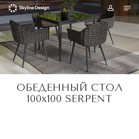
Skip
Menu
to
account
main
Close
content
Menu
ОБЕДЕННЫЙ СТОЛ
100x100 SERPENT