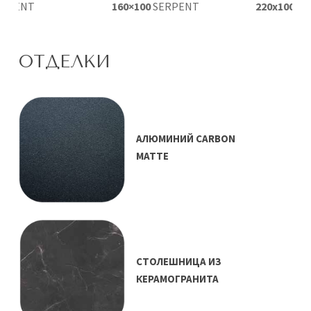
ERPENT
160×100
SERPENT
220х100
SE
ОТДЕЛКИ
АЛЮМИНИЙ CARBON
MATTE
СТОЛЕШНИЦА ИЗ
КЕРАМОГРАНИТА