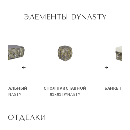
ЭЛЕМЕНТЫ DYNASTY
ЖУРНАЛЬНЫЙ
СТОЛ ПРИСТАВНОЙ
БАНКЕТКА
D
71
DYNASTY
51×51
DYNASTY
ОТДЕЛКИ