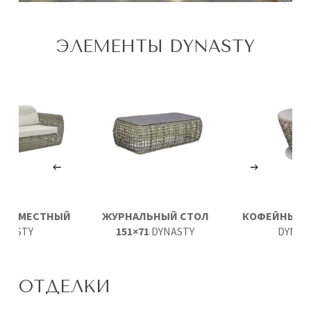
ЭЛЕМЕНТЫ DYNASTY
ДВУХМЕСТНЫЙ
ЖУРНАЛЬНЫЙ СТОЛ
КОФЕЙНЫЙ С
YNASTY
151×71
DYNASTY
DYNAS
ОТДЕЛКИ