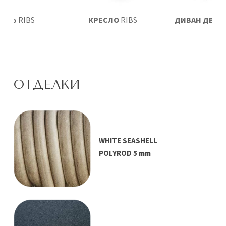
ВАТЬ
RIBS
КРЕСЛО
RIBS
ДИВАН ДВУХ
RIBS
ОТДЕЛКИ
WHITE SEASHELL
POLYROD 5 mm