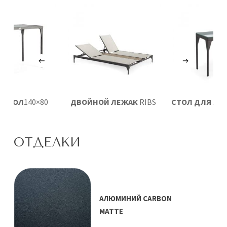
 СТОЛ
140×80
ДВОЙНОЙ ЛЕЖАК
RIBS
СТОЛ ДЛЯ ЛЕЖ
RIBS
RIBS
ОТДЕЛКИ
АЛЮМИНИЙ CARBON
MATTE