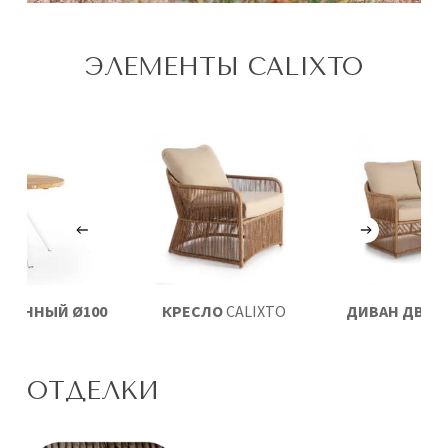
ЭЛЕМЕНТЫ CALIXTO
ЕДЕННЫЙ Ø100
КРЕСЛО
CALIXTO
ДИВАН ДВУХ
LASKA
CALIX
ОТДЕЛКИ