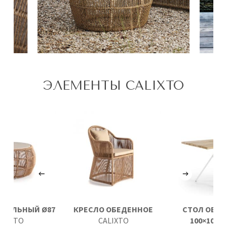
ЭЛЕМЕНТЫ CALIXTO
РНАЛЬНЫЙ Ø87
КРЕСЛО ОБЕДЕННОЕ
СТОЛ ОБЕ
ALIXTO
CALIXTO
100×100
A