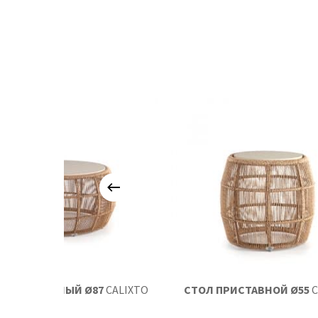
Л ЖУРНАЛЬНЫЙ Ø87
CALIXTO
СТОЛ ПРИСТАВНОЙ Ø55
C